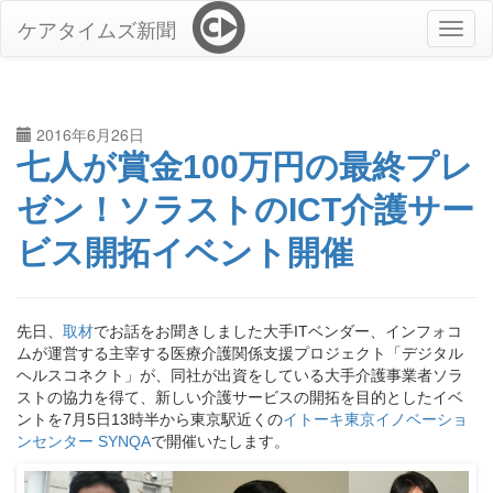
Skip
ケアタイムズ新聞
to
main
content
2016年6月26日
七人が賞金100万円の最終プレ
ゼン！ソラストのICT介護サー
ビス開拓イベント開催
先日、
取材
でお話をお聞きしました大手ITベンダー、インフォコ
ムが運営する主宰する医療介護関係支援プロジェクト「デジタル
ヘルスコネクト」が、同社が出資をしている大手介護事業者ソラ
ストの協力を得て、新しい介護サービスの開拓を目的としたイベ
ントを7月5日13時半から東京駅近くの
イトーキ東京イノベーショ
ンセンター SYNQA
で開催いたします。