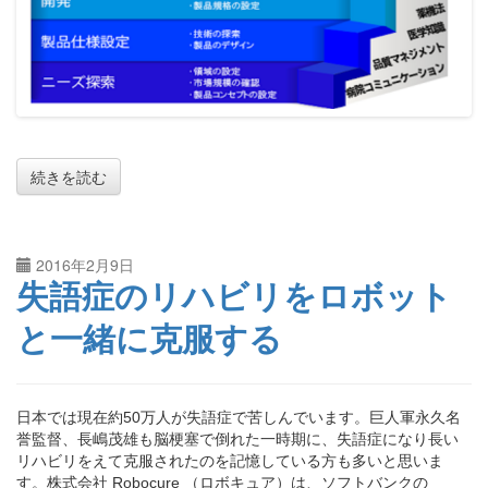
続きを読む
2016年2月9日
失語症のリハビリをロボット
と一緒に克服する
日本では現在約50万人が失語症で苦しんでいます。巨人軍永久名
誉監督、長嶋茂雄も脳梗塞で倒れた一時期に、失語症になり長い
リハビリをえて克服されたのを記憶している方も多いと思いま
す。株式会社 Robocure （ロボキュア）は、ソフトバンクの